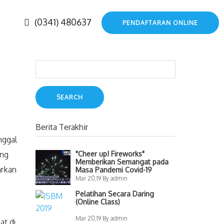
(0341) 480637
PENDAFTARAN ONLINE
Search
for:
Berita Terakhir
nggal
ang
"Cheer up! Fireworks"
Memberikan Semangat pada
arkan
Masa Pandemi Covid-19
Mar 20,19 By admin
Pelatihan Secara Daring
(Online Class)
Mar 20,19 By admin
at di