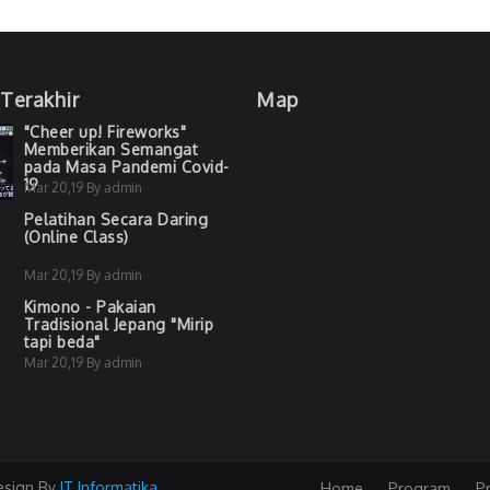
 Terakhir
Map
"Cheer up! Fireworks"
Memberikan Semangat
pada Masa Pandemi Covid-
19
Mar 20,19 By admin
Pelatihan Secara Daring
(Online Class)
Mar 20,19 By admin
Kimono - Pakaian
Tradisional Jepang "Mirip
tapi beda"
Mar 20,19 By admin
esign By
IT Informatika
Home
Program
Pr