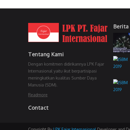
Berita
Tentang Kami
Dengan komitmen didirikannya LPK Fajar
Internasional yaitu ikut berpartisipasi
meningkatkan kualitas Sumber Daya
Manusia (SDM).
Readmore
Contact
Copyright By
LPK Fajar Internasional
Developer and D