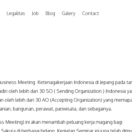
Legalitas
Job
Blog
Galery
Contact
Business Meeting Ketenagakerjaan Indonesia di Jepang pada ta
adiri oleh lebih dari 30 SO ( Sending Organization ) Indonesia y
n oleh lebih dari 30 AO (Accepting Organization) yang memap
tanian, bangunan, perawat, pariwisata, dan sebagainya.
ess Meeting) ini akan menambah peluang kerja magang bagi
 Sakura di berbagai bidang. Kegiatan Seminar ini juga telah dimu