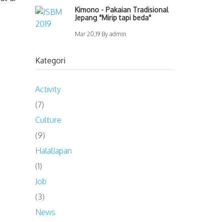
Kimono - Pakaian Tradisional
Jepang "Mirip tapi beda"
Mar 20,19 By admin
Kategori
Activity
(7)
Culture
(9)
HalalJapan
(1)
Job
(3)
News