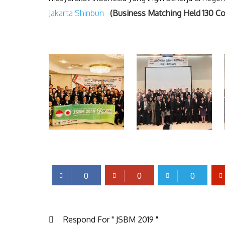
Jakarta Shinbun
(Business Matching Held 130 Com
0
0
0
Respond For " JSBM 2019 "