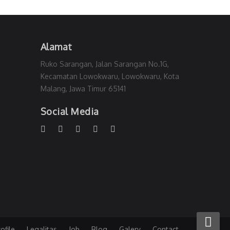
Alamat
Ruko Sarangan, Jalan Sarangan No.1G,
Kecamatan Lowokwaru, Lowokwaru, Kota
Malang, Jawa Timur 65141
Social Media
ofile
Legalitas
Job
Blog
Galery
Contact