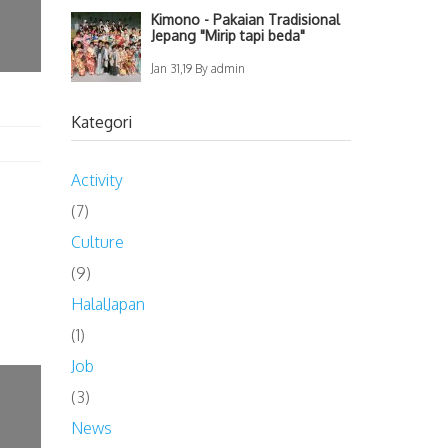
Kimono - Pakaian Tradisional
Jepang "Mirip tapi beda"
Jan 31,19 By admin
Kategori
Activity
(7)
Culture
(9)
HalalJapan
(1)
Job
(3)
News