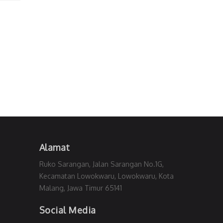
Alamat
Ruko Sarangan, Jalan Sarangan No.1G,
Kecamatan Lowokwaru, Lowokwaru, Kota
Malang, Jawa Timur 65141
Social Media