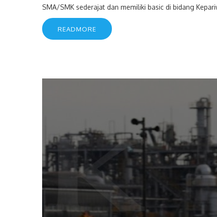
SMA/SMK sederajat dan memiliki basic di bidang Kepariw
READMORE