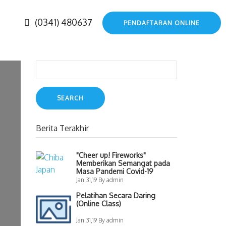
(0341) 480637
PENDAFTARAN ONLINE
Search
for:
Berita Terakhir
"Cheer up! Fireworks"
Memberikan Semangat pada
Masa Pandemi Covid-19
Jan 31,19 By admin
Pelatihan Secara Daring
(Online Class)
Jan 31,19 By admin