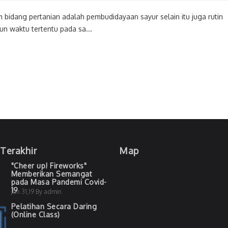
 bidang pertanian adalah pembudidayaan sayur selain itu juga rutin
un waktu tertentu pada sa...
 Terakhir
Map
"Cheer up! Fireworks"
Memberikan Semangat
pada Masa Pandemi Covid-
19
Jan 31,19 By admin
Pelatihan Secara Daring
(Online Class)